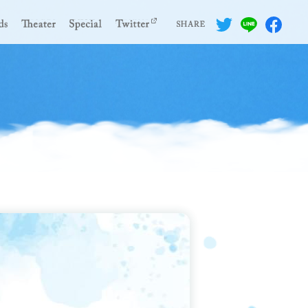
Twitterでシ
LINEで
Fac